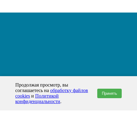
Продолжая просмотр, вы
соглашаетесь на
обработку файлов
Принять
cookies
и
Политикой
конфиденциальности
.
+7(800)444-79-35
звонок по России бесплатный