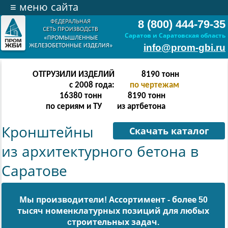
≡
меню сайта
8 (800) 444-79-35
Саратов и Саратовская область
info@prom-gbi.ru
ОТГРУЗИЛИ ИЗДЕЛИЙ
16382
тонн
с 2008 года:
по чертежам
32764
тонн
16382
тонн
по сериям и ТУ
из артбетона
Кронштейны
Скачать каталог
из архитектурного бетона в
Саратове
Мы производители! Ассортимент - более 50
тысяч номенклатурных позиций для любых
cтроительных задач.